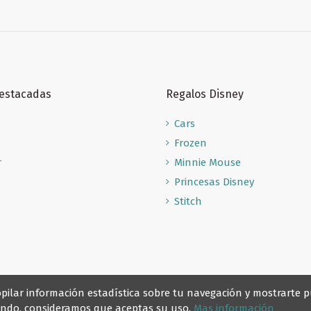
Destacadas
Regalos Disney
Cars
Frozen
r
Minnie Mouse
Princesas Disney
Stitch
recopilar información estadística sobre tu navegación y mostrarte
gando, consideramos que aceptas su uso.
Mas información