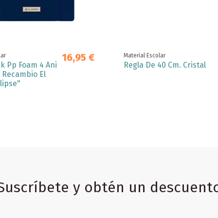
16,95 €
lar
Material Escolar
k Pp Foam 4 Ani
Regla De 40 Cm. Cristal
 Recambio El
lipse"
Suscríbete y obtén un descuent