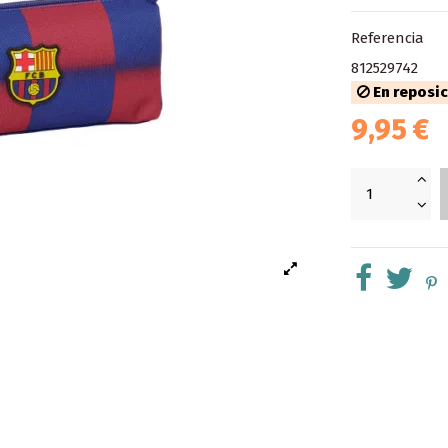
Referencia
812529742
En reposi
9,95 €