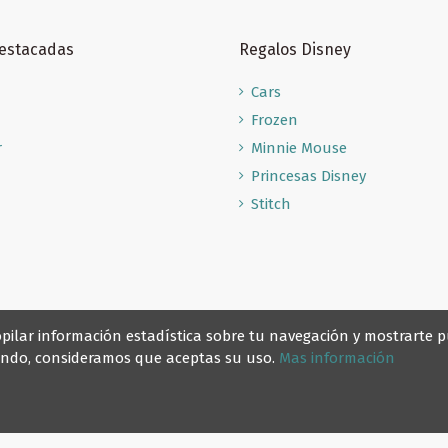
Destacadas
Regalos Disney
Cars
Frozen
r
Minnie Mouse
Princesas Disney
Stitch
recopilar información estadística sobre tu navegación y mostrarte
gando, consideramos que aceptas su uso.
Mas información
© Reino Escolar 2025