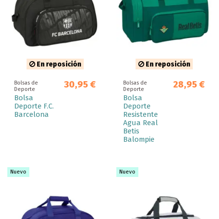
En reposición
En reposición
30,95 €
28,95 €
Bolsas de
Bolsas de
Deporte
Deporte
Bolsa
Bolsa
Deporte F.C.
Deporte
Barcelona
Resistente
Agua Real
Betis
Balompie
Nuevo
Nuevo