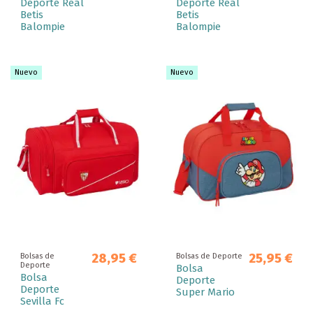
Deporte Real
Deporte Real
Betis
Betis
Balompie
Balompie
Nuevo
Nuevo
28,95 €
25,95 €
Bolsas de
Bolsas de Deporte
Deporte
Bolsa
Bolsa
Deporte
Deporte
Super Mario
Sevilla Fc