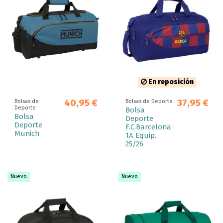
En reposición
40,95 €
37,95 €
Bolsas de
Bolsas de Deporte
Deporte
Bolsa
Bolsa
Deporte
Deporte
F.C.Barcelona
Munich
1A Equip.
25/26
Nuevo
Nuevo