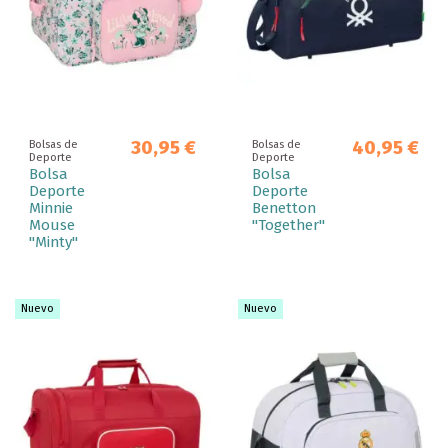
30,95 €
40,95 €
Bolsas de
Bolsas de
Deporte
Deporte
Bolsa
Bolsa
Deporte
Deporte
Minnie
Benetton
Mouse
"Together"
"Minty"
Nuevo
Nuevo