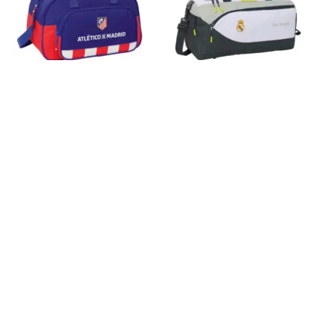
En reposición
En reposición
25,95 €
37,95 €
Bolsas de Deporte
Bolsas de Deporte
Bolsa
Bolsa
Deporte
Deporte Real
Atlético De
Madrid Equip.
Madrid
25/26
Nuevo