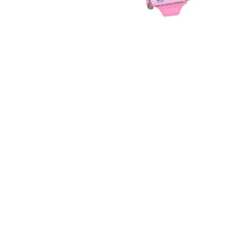
13,95 €
29,95 €
Estuches y
Material Escolar
Portatodos
Mochila232 +
Portatodo
Carro 805
Doble Hello
Hello Kitty &
Kitty &
Friends
Friends
Nuevo
Nuevo