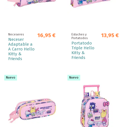
16,95 €
13,95 €
Neceseres
Estuches y
Portatodos
Neceser
Portatodo
Adaptable a
Triple Hello
A Carro Hello
Kitty &
Kitty &
Friends
Friends
Nuevo
Nuevo