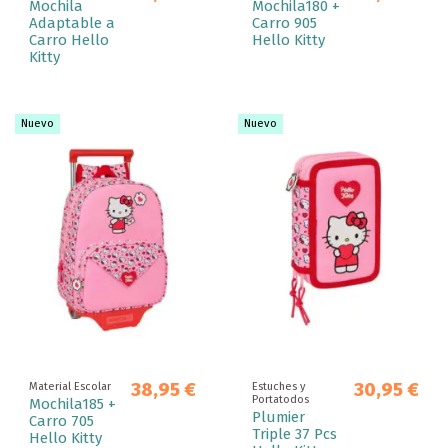
Mochila
Mochila180 +
Adaptable a
Carro 905
Carro Hello
Hello Kitty
Kitty
Nuevo
Nuevo
38,95 €
30,95 €
Material Escolar
Estuches y
Portatodos
Mochila185 +
Plumier
Carro 705
Triple 37 Pcs
Hello Kitty