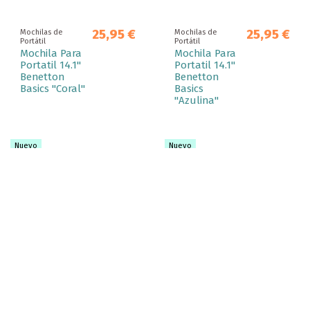
25,95 €
25,95 €
Mochilas de
Mochilas de
Portátil
Portátil
Mochila Para
Mochila Para
Portatil 14.1"
Portatil 14.1"
Benetton
Benetton
Basics "Coral"
Basics
"Azulina"
Nuevo
Nuevo