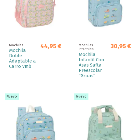
44,95 €
30,95 €
Mochilas
Mochilas
Infantiles
Mochila
Mochila
Doble
Infantil Con
Adaptable a
Asas Safta
Carro Vmb
Preescolar
"Gruas"
Nuevo
Nuevo