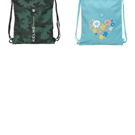
15,95 €
11,95 €
Sacos
Sacos
Saco Plano
Saco Plano
Kelme "Camo"
Reciclado
Moos "Fiori"
Nuevo
Nuevo