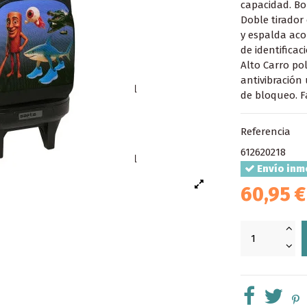
capacidad. Bol
Doble tirador
y espalda aco
de identificac
Alto Carro po
antivibración 
de bloqueo. F
Referencia
612620218
Envío inm
60,95 €