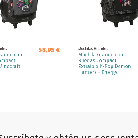
58,95 €
ndes
Mochilas Grandes
rande con
Mochila Grande con
ompact
Ruedas Compact
Minecraft
Extraible K-Pop Demon
Hunters - Energy
Suscríbete y obtén un descuent