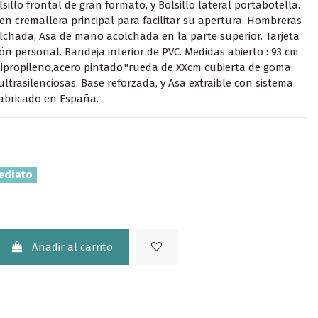
sillo frontal de gran formato, y Bolsillo lateral portabotella.
 en cremallera principal para facilitar su apertura. Hombreras
lchada, Asa de mano acolchada en la parte superior. Tarjeta
ión personal. Bandeja interior de PVC. Medidas abierto : 93 cm
lipropileno,acero pintado,"rueda de XXcm cubierta de goma
ultrasilenciosas. Base reforzada, y Asa extraible con sistema
abricado en España.
ediato
Añadir al carrito