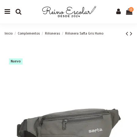
0
Inicio
Complementos
Riñoneras
Riñonera Safta Gris Humo
Nuevo