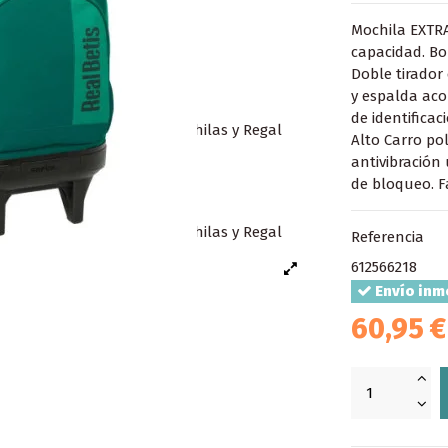
Mochila EXTR
capacidad. Bol
Doble tirador
y espalda aco
de identificac
Alto Carro po
antivibración 
de bloqueo. F
Referencia
612566218
Envío inm
60,95 €