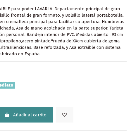
AIBLE para poder LAVARLA. Departamento principal de gran
sillo frontal de gran formato, y Bolsillo lateral portabotella.
 en cremallera principal para facilitar su apertura. Hombreras
lchada, Asa de mano acolchada en la parte superior. Tarjeta
ión personal. Bandeja interior de PVC. Medidas abierto : 93 cm
lipropileno,acero pintado,"rueda de XXcm cubierta de goma
ultrasilenciosas. Base reforzada, y Asa extraible con sistema
abricado en España.
ediato
Añadir al carrito