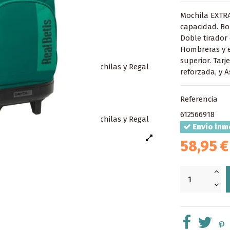
Mochila EXTR
capacidad. Bol
Doble tirador 
Hombreras y 
superior. Tarj
reforzada, y A
Referencia
612566918
Envío inm
58,95 €