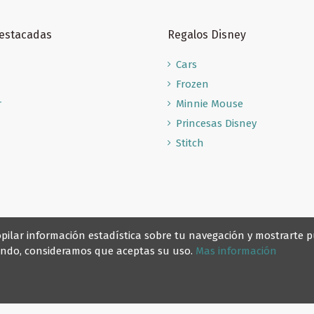
Destacadas
Regalos Disney
Cars
Frozen
r
Minnie Mouse
Princesas Disney
Stitch
recopilar información estadística sobre tu navegación y mostrarte
gando, consideramos que aceptas su uso.
Mas información
© Reino Escolar 2025