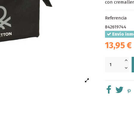
con cremaller
Referencia
842619744
Envío inm
13,95 €