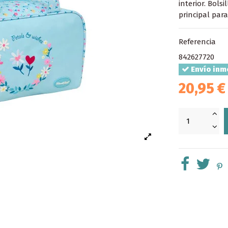
interior. Bols
principal para
Referencia
842627720
Envío inm
20,95 €