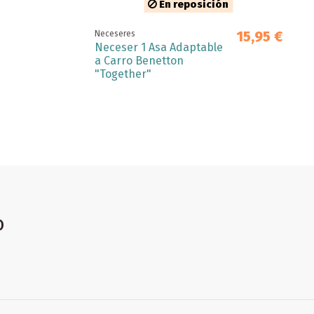
En reposición
15,95 €
Neceseres
Neceser 1 Asa Adaptable
a Carro Benetton
"Together"
o