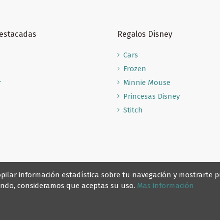
Destacadas
Regalos Disney
Cars
Frozen
r
Minnie Mouse
Princesas Disney
Stitch
recopilar información estadística sobre tu navegación y mostrarte
gando, consideramos que aceptas su uso.
Mas información
© Reino Escolar 2025