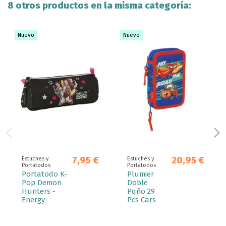
8 otros productos en la misma categoría:
Nuevo
Nuevo
7,95 €
20,95 €
Estuches y
Estuches y
Portatodos
Portatodos
Portatodo K-
Plumier
Pop Demon
Doble
Hunters -
Pqño 29
Energy
Pcs Cars