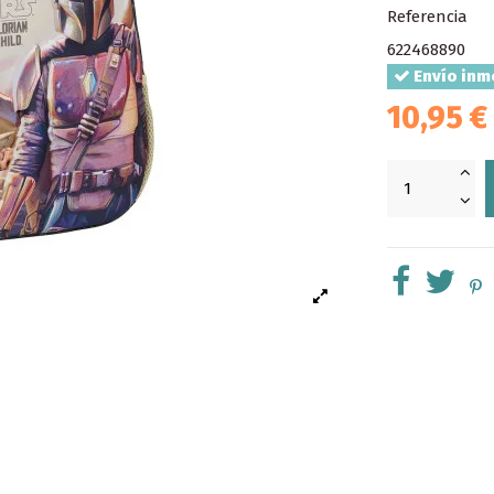
Referencia
622468890
Envío inm
10,95 €