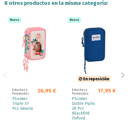
8 otros productos en la misma categoría:
Nuevo
Nuevo
En reposición
26,95 €
17,95 €
Estuches y
Estuches y
Portatodos
Portatodos
Plumier
Plumier
Triple 37
Doble Pqño
Pcs Vaiana
28 Pcs
Blackfit8
Oxford