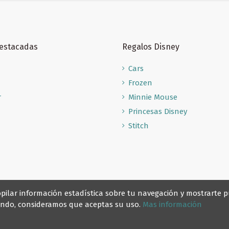
Destacadas
Regalos Disney
Cars
Frozen
r
Minnie Mouse
Princesas Disney
Stitch
recopilar información estadística sobre tu navegación y mostrarte
gando, consideramos que aceptas su uso.
Mas información
© Reino Escolar 2025