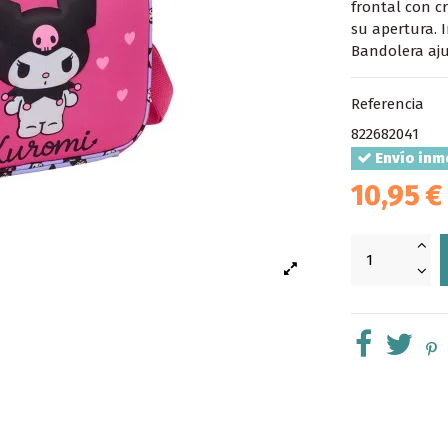
frontal con cr
su apertura. 
Bandolera aju
Referencia
822682041
Envío inm
10,95 €