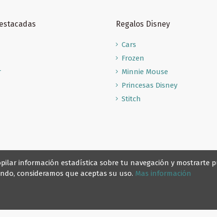
Destacadas
Regalos Disney
Cars
Frozen
r
Minnie Mouse
Princesas Disney
Stitch
recopilar información estadística sobre tu navegación y mostrarte
gando, consideramos que aceptas su uso.
Mas información
© Reino Escolar 2025