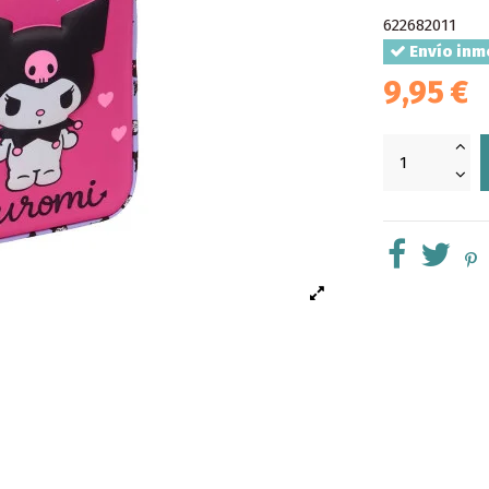
622682011
Envío inm
9,95 €