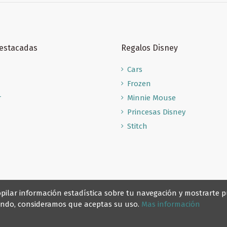
Destacadas
Regalos Disney
Cars
Frozen
r
Minnie Mouse
Princesas Disney
Stitch
recopilar información estadística sobre tu navegación y mostrarte
gando, consideramos que aceptas su uso.
Mas información
© Reino Escolar 2025