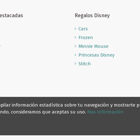
Destacadas
Regalos Disney
Cars
Frozen
r
Minnie Mouse
Princesas Disney
Stitch
recopilar información estadística sobre tu navegación y mostrarte
gando, consideramos que aceptas su uso.
Mas información
© Reino Escolar 2025