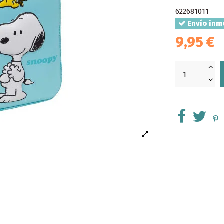
622681011
Envío inm
9,95 €