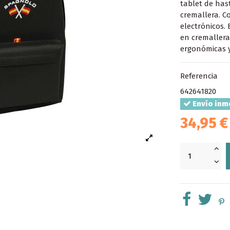
tablet de has
cremallera. C
electrónicos. 
en cremallera
ergonómicas y
Referencia
642641820
Envío inm
34,95 €