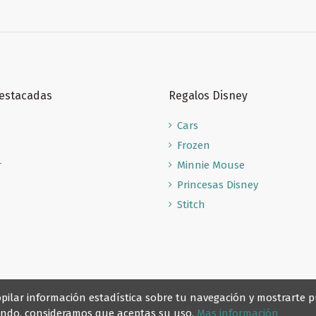
Destacadas
Regalos Disney
Cars
Frozen
r
Minnie Mouse
Princesas Disney
Stitch
recopilar información estadística sobre tu navegación y mostrarte
gando, consideramos que aceptas su uso.
Mas información