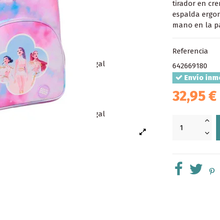
tirador en cre
espalda ergon
mano en la pa
Referencia
642669180
Envío inm
32,95 €