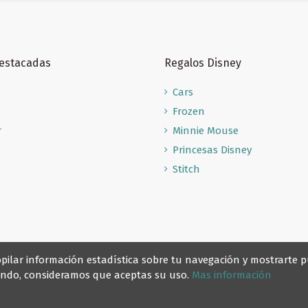
Destacadas
Regalos Disney
Cars
Frozen
r
Minnie Mouse
Princesas Disney
Stitch
recopilar información estadística sobre tu navegación y mostrarte
gando, consideramos que aceptas su uso.
Mas información
© Reino Escolar 2025