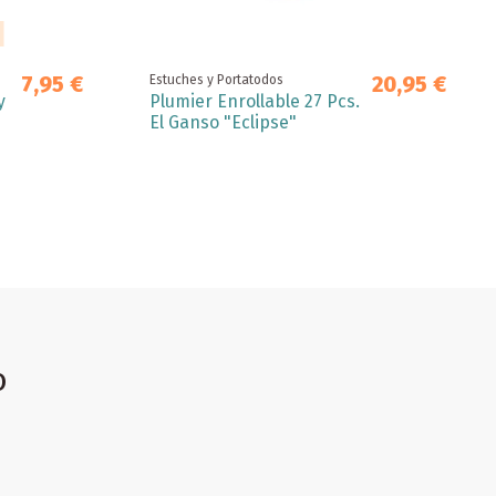
7,95 €
20,95 €
Estuches y Portatodos
y
Plumier Enrollable 27 Pcs.
El Ganso "Eclipse"
o