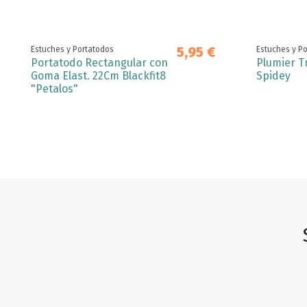
5,95 €
Estuches y Portatodos
Estuches y P
Portatodo Rectangular con
Plumier Tr
Goma Elast. 22Cm Blackfit8
Spidey
"Petalos"