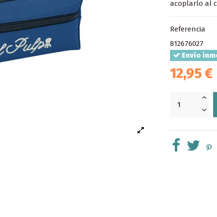
acoplarlo al 
Referencia
812676027
Envío inm
12,95 €