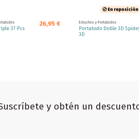
En reposición
26,95 €
ortatodos
Estuches y Portatodos
iple 37 Pcs
Portatodo Doble 3D Spide
3D
Suscríbete y obtén un descuent