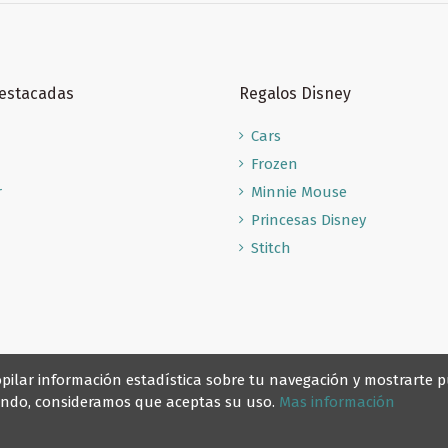
Destacadas
Regalos Disney
Cars
Frozen
r
Minnie Mouse
Princesas Disney
Stitch
recopilar información estadística sobre tu navegación y mostrarte
gando, consideramos que aceptas su uso.
Mas información
© Reino Escolar 2025