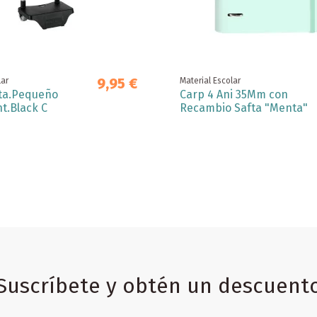
9,95 €
lar
Material Escolar
ta.Pequeño
Carp 4 Ani 35Mm con
t.Black C
Recambio Safta "Menta"
Suscríbete y obtén un descuent