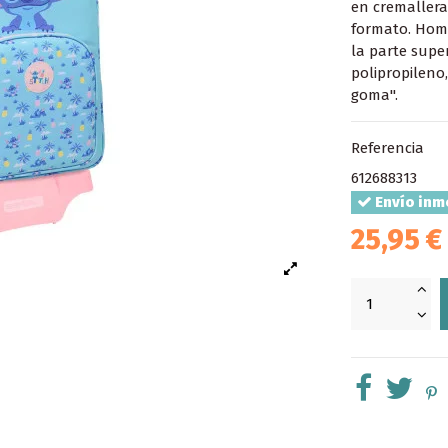
en cremallera 
formato. Hom
la parte super
polipropileno
goma".
Referencia
612688313
Envío inm
25,95 €