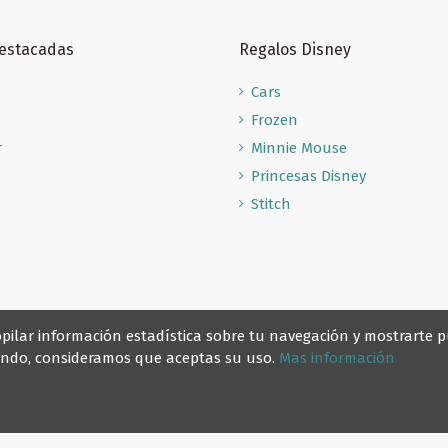
Destacadas
Regalos Disney
Cars
Frozen
r
Minnie Mouse
Princesas Disney
Stitch
recopilar información estadística sobre tu navegación y mostrarte
gando, consideramos que aceptas su uso.
Mas información
© Reino Escolar 2025