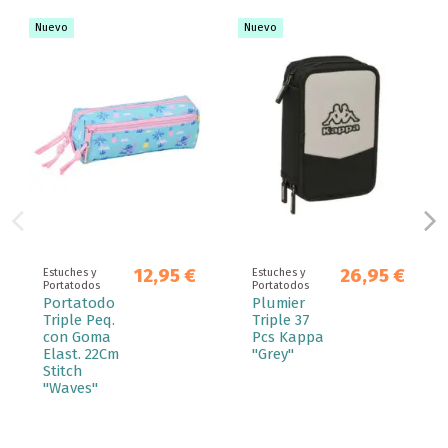
Nuevo
Nuevo
12,95 €
26,95 €
Estuches y
Estuches y
Portatodos
Portatodos
Portatodo
Plumier
Triple Peq.
Triple 37
con Goma
Pcs Kappa
Elast. 22Cm
"Grey"
Stitch
"Waves"