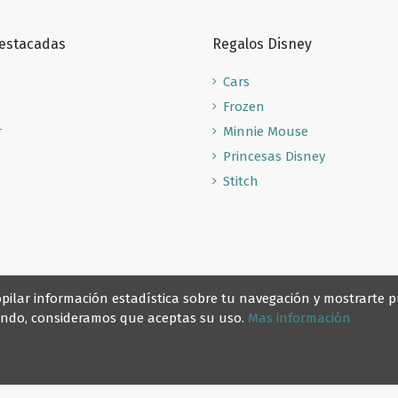
Destacadas
Regalos Disney
Cars
Frozen
r
Minnie Mouse
Princesas Disney
Stitch
recopilar información estadística sobre tu navegación y mostrarte
gando, consideramos que aceptas su uso.
Mas información
© Reino Escolar 2025