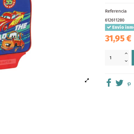
Referencia
612611280
Envío inm
31,95 €