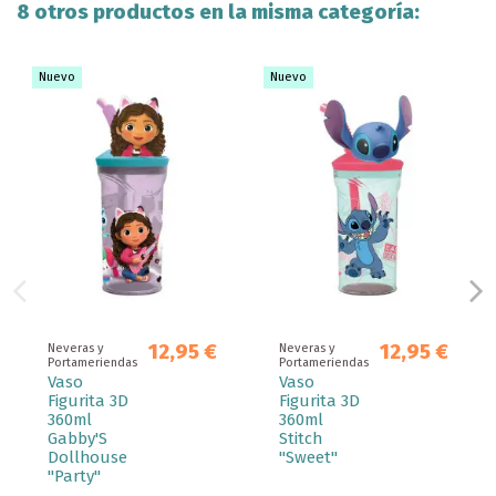
8 otros productos en la misma categoría:
Nuevo
Nuevo
12,95 €
12,95 €
Neveras y
Neveras y
Portameriendas
Portameriendas
Vaso
Vaso
Figurita 3D
Figurita 3D
360ml
360ml
Gabby'S
Stitch
Dollhouse
"Sweet"
"Party"