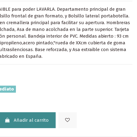
AIBLE para poder LAVARLA. Departamento principal de gran
sillo frontal de gran formato, y Bolsillo lateral portabotella.
 en cremallera principal para facilitar su apertura. Hombreras
lchada, Asa de mano acolchada en la parte superior. Tarjeta
ión personal. Bandeja interior de PVC. Medidas abierto : 93 cm
lipropileno,acero pintado,"rueda de XXcm cubierta de goma
ultrasilenciosas. Base reforzada, y Asa extraible con sistema
abricado en España.
ediato
Añadir al carrito