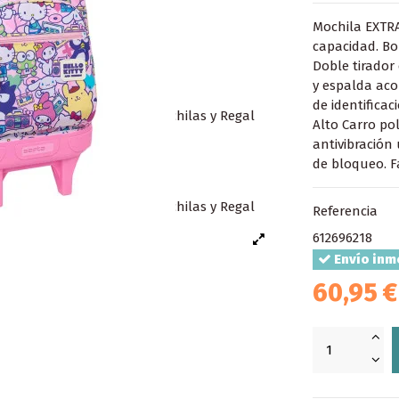
Mochila EXTR
capacidad. Bol
Doble tirador
y espalda aco
de identificac
Alto Carro po
antivibración 
de bloqueo. F
Referencia
612696218
Envío inm
60,95 €