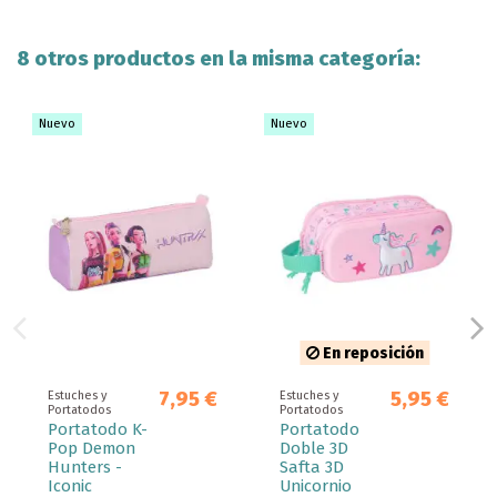
8 otros productos en la misma categoría:
Nuevo
Nuevo
En reposición
7,95 €
5,95 €
Estuches y
Estuches y
Portatodos
Portatodos
Portatodo K-
Portatodo
Pop Demon
Doble 3D
Hunters -
Safta 3D
Iconic
Unicornio