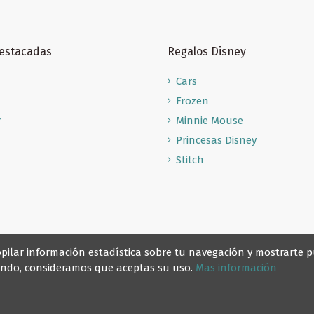
Destacadas
Regalos Disney
Cars
Frozen
r
Minnie Mouse
Princesas Disney
Stitch
recopilar información estadística sobre tu navegación y mostrarte
gando, consideramos que aceptas su uso.
Mas información
© Reino Escolar 2025