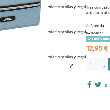
Tres comparti
acoplarlo al 
Referencia
842651027
Envío inm
12,95 €