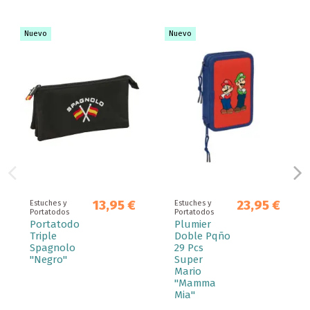
Nuevo
Nuevo
13,95 €
23,95 €
Estuches y
Estuches y
Portatodos
Portatodos
Portatodo
Plumier
Triple
Doble Pqño
Spagnolo
29 Pcs
"Negro"
Super
Mario
"Mamma
Mia"