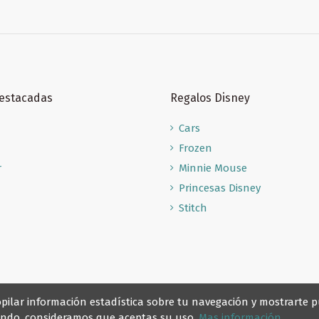
Destacadas
Regalos Disney
Cars
Frozen
r
Minnie Mouse
Princesas Disney
Stitch
recopilar información estadística sobre tu navegación y mostrarte
gando, consideramos que aceptas su uso.
Mas información