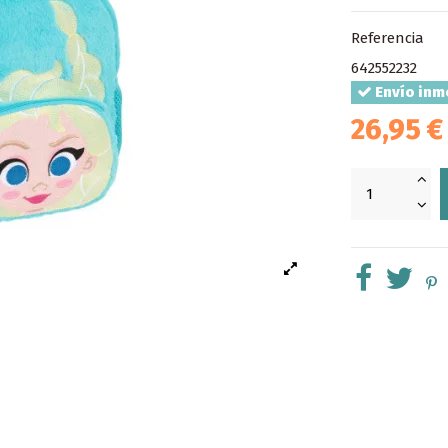
Referencia
642552232
Envío inm
26,95 €