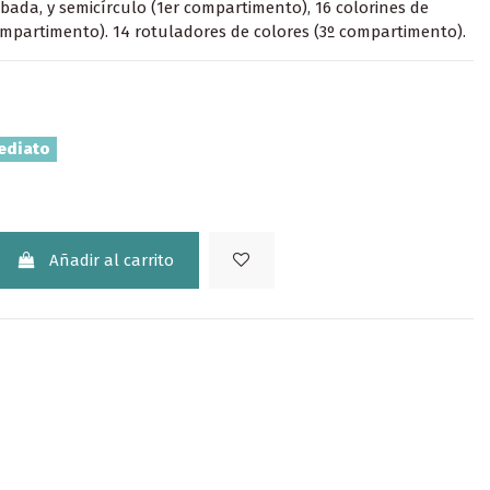
abada, y semicírculo (1er compartimento), 16 colorines de
mpartimento). 14 rotuladores de colores (3º compartimento).
ediato
Añadir al carrito