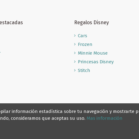
Destacadas
Regalos Disney
Cars
Frozen
r
Minnie Mouse
Princesas Disney
Stitch
recopilar información estadística sobre tu navegación y mostrarte
gando, consideramos que aceptas su uso.
Mas información
© Reino Escolar 2025