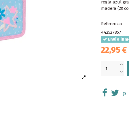
regla azul gr
madera (2º co
Referencia
442527857
Envío inm
22,95 €