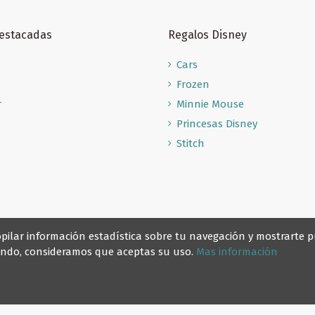
Destacadas
Regalos Disney
Cars
Frozen
r
Minnie Mouse
Princesas Disney
Stitch
recopilar información estadística sobre tu navegación y mostrarte
gando, consideramos que aceptas su uso.
Mas información
© Reino Escolar 2025