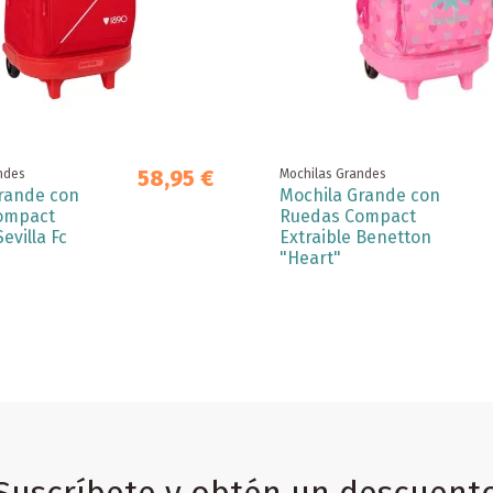
58,95 €
ndes
Mochilas Grandes
rande con
Mochila Grande con
ompact
Ruedas Compact
evilla Fc
Extraible Benetton
"Heart"
Suscríbete y obtén un descuent