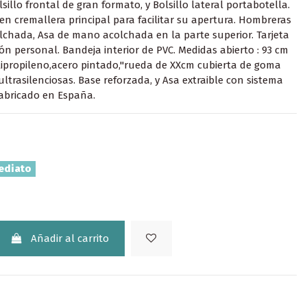
sillo frontal de gran formato, y Bolsillo lateral portabotella.
 en cremallera principal para facilitar su apertura. Hombreras
lchada, Asa de mano acolchada en la parte superior. Tarjeta
ión personal. Bandeja interior de PVC. Medidas abierto : 93 cm
lipropileno,acero pintado,"rueda de XXcm cubierta de goma
ultrasilenciosas. Base reforzada, y Asa extraible con sistema
abricado en España.
ediato
Añadir al carrito