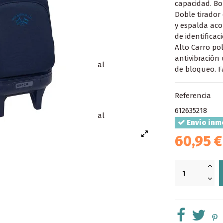
capacidad. Bol
Doble tirador
y espalda aco
de identificac
Alto Carro po
antivibración 
de bloqueo. F
Referencia
612635218
Envío inm
60,95 €