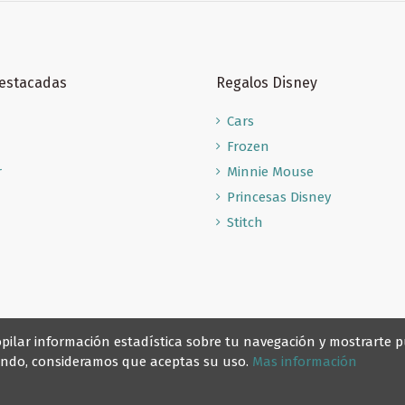
Destacadas
Regalos Disney
Cars
Frozen
r
Minnie Mouse
Princesas Disney
Stitch
recopilar información estadística sobre tu navegación y mostrarte
gando, consideramos que aceptas su uso.
Mas información
© Reino Escolar 2025