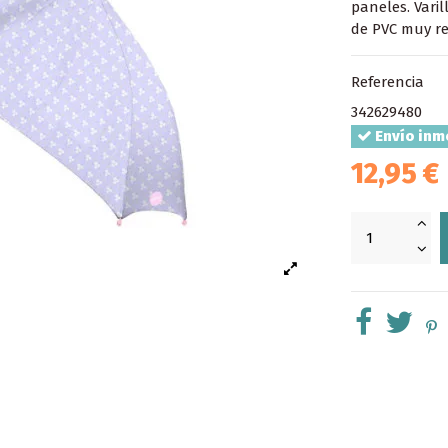
paneles. Vari
de PVC muy re
Referencia
342629480
Envío inm
12,95 €