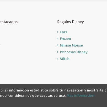
Destacadas
Regalos Disney
Cars
Frozen
r
Minnie Mouse
Princesas Disney
Stitch
recopilar información estadística sobre tu navegación y mostrarte
gando, consideramos que aceptas su uso.
Mas información
© Reino Escolar 2025