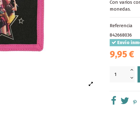
Con varios co
monedas.
Referencia
842668036
Envío inm
9,95 €