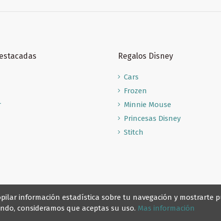
Destacadas
Regalos Disney
Cars
Frozen
r
Minnie Mouse
Princesas Disney
Stitch
recopilar información estadística sobre tu navegación y mostrarte
gando, consideramos que aceptas su uso.
Mas información
© Reino Escolar 2025