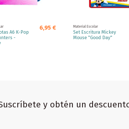
6,95 €
lar
Material Escolar
otas A6 K-Pop
Set Escritura Mickey
nters -
Mouse "Good Day"
y
Suscríbete y obtén un descuent